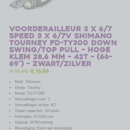
Voorderailleur 3 x 6/7
speed 3 x 6/7V Shimano
Tourney FD-TY300 down
swing/top pull – hoge
klem 28,6 mm – 42T – (66-
69°) – Zwart/Zilver
€
18,40
€
16,56
Merk: Shimano
Groep: Tourney
Model: FD-TY300
Versnellingen voor: 3
Versnellingen achter: 6/7
Totale capaciteit: 18 tands
Kettinglijn: 47,5/50 mm
Gebruik: MTB/trekking
Bevestiging: Klem aan bovenzijde