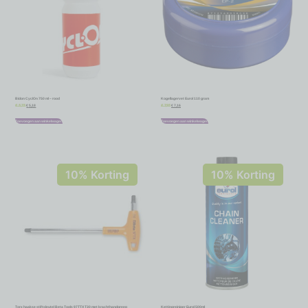
Bidon CyclOn 750 ml – rood
Kogellagervet Eurol 110 gram
€
5,18
€
7,16
€
5,75
€
7,95
Toevoegen aan winkelwagen
Toevoegen aan winkelwagen
10% Korting
10% Korting
Torx haakse stiftsleutel Beta Tools 97TTX T30 met krachthandgreep
Kettingreiniger Eurol 500ml