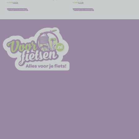
€
20,58
€
17,06
€
22,87
€
18,95
Toevoegen aan winkelwagen
Toevoegen aan winkelwagen
-
-