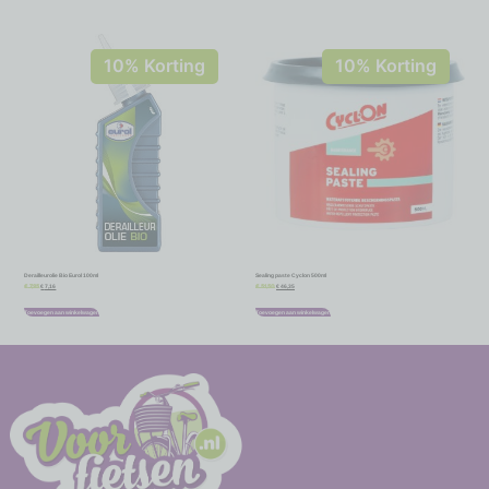
10% Korting
10% Korting
Derailleurolie Bio Eurol 100ml
Sealing paste Cyclon 500ml
€
7,16
€
46,35
€
7,95
€
51,50
Toevoegen aan winkelwagen
Toevoegen aan winkelwagen
-
-