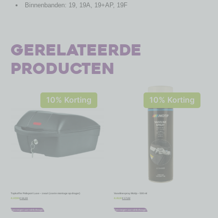
Binnenbanden: 19, 19A, 19+AP, 19F
Gerelateerde
producten
10% Korting
10% Korting
Topkoffer Polisport Luxe – zwart (vaste montage op drager)
Vaselinespray Motip – 500 ml
€
34,19
€
17,02
€
37,99
€
18,91
Toevoegen aan winkelwagen
Toevoegen aan winkelwagen