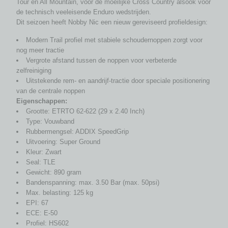
Tour en All Mountain, voor de moeilijke Cross Country alsook voor
de technisch veeleisende Enduro wedstrijden.
Dit seizoen heeft Nobby Nic een nieuw gereviseerd profieldesign:
Modern Trail profiel met stabiele schoudernoppen zorgt voor
nog meer tractie
Vergrote afstand tussen de noppen voor verbeterde
zelfreiniging
Uitstekende rem- en aandrijf-tractie door speciale positionering
van de centrale noppen
Eigenschappen:
Grootte: ETRTO 62-622 (29 x 2.40 Inch)
Type: Vouwband
Rubbermengsel: ADDIX SpeedGrip
Uitvoering: Super Ground
Kleur: Zwart
Seal: TLE
Gewicht: 890 gram
Bandenspanning: max. 3.50 Bar (max. 50psi)
Max. belasting: 125 kg
EPI: 67
ECE: E-50
Profiel: HS602